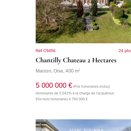
Réf C9456
24 pho
Chantilly Chateau 2 Hectares
2
Maison,
Oise
, 400 m
5 000 000 €
(Prix honoraires inclus)
Honoraires de 5.042% à la charge de l'acquéreur
Prix hors honoraires 4 760 000 €