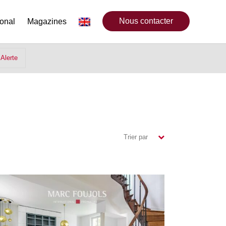
Nous contacter
ional
Magazines
Alerte
Trier par
(Plus récents)
( Moins récents)