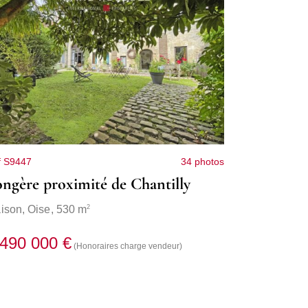
f S9447
34 photos
ngère proximité de Chantilly
2
ison,
Oise
, 530 m
 490 000 €
(Honoraires charge vendeur)