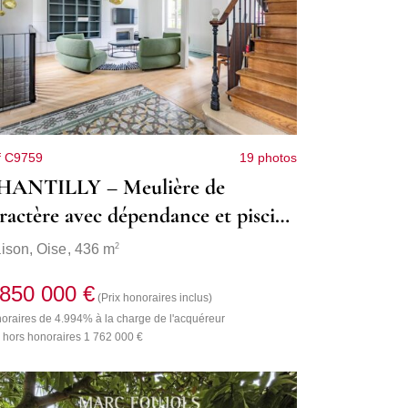
f C9759
19 photos
HANTILLY – Meulière de
ractère avec dépendance et piscine
térieure
2
ison,
Oise
, 436 m
 850 000 €
(Prix honoraires inclus)
oraires de 4.994% à la charge de l'acquéreur
x hors honoraires 1 762 000 €