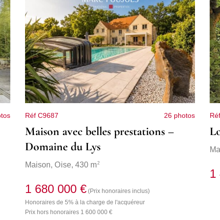
tos
Réf C9687
26 photos
Ré
Maison avec belles prestations –
Lo
Domaine du Lys
Ma
2
Maison,
Oise
, 430 m
1
1 680 000 €
(Prix honoraires inclus)
Honoraires de 5% à la charge de l'acquéreur
Prix hors honoraires 1 600 000 €