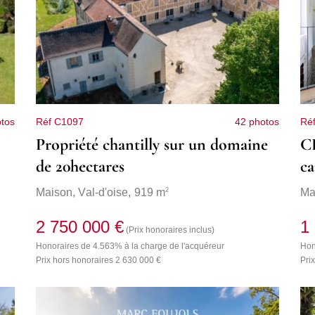
tos
Réf C1097
42 photos
Ré
Propriété chantilly sur un domaine
C
de 20hectares
ca
in
2
Maison,
Val-d'oise
, 919 m
Ma
2 750 000 €
1
(Prix honoraires inclus)
Honoraires de 4.563% à la charge de l'acquéreur
Hon
Prix hors honoraires 2 630 000 €
Pri