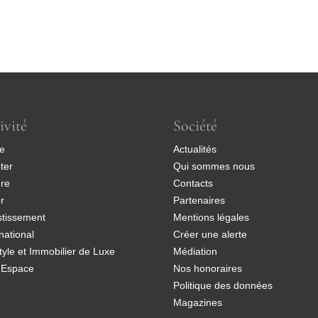
ivité
Société
e
Actualités
ter
Qui sommes nous
re
Contacts
r
Partenaires
stissement
Mentions légales
national
Créer une alerte
style et Immobilier de Luxe
Médiation
 Espace
Nos honoraires
Politique des données
Magazines