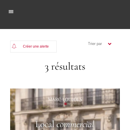
Trier par
Créer une alerte
(Plus récents)
3 résultats
( Moins
récents)