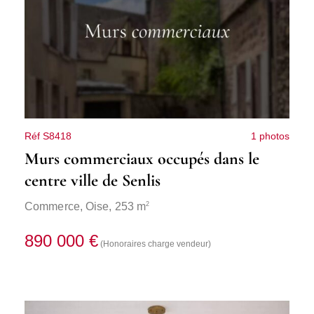
Réf S8418
1 photos
Murs commerciaux occupés dans le
centre ville de Senlis
2
Commerce,
Oise
, 253 m
890 000 €
(Honoraires charge vendeur)