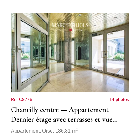
Réf C9776
14 photos
Chantilly centre — Appartement
Dernier étage avec terrasses et vue
dégagée
2
Appartement,
Oise
, 186.81 m