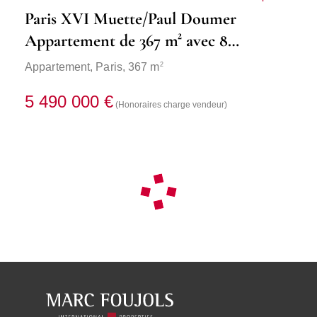
Paris XVI Muette/Paul Doumer
Appartement de 367 m² avec 8
chambres
2
Appartement,
Paris
, 367 m
5 490 000 €
(Honoraires charge vendeur)