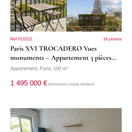
Réf P10222
16 photos
Paris XVI TROCADERO Vues
monuments – Appartement 3 pièces
avec balcon
2
Appartement,
Paris
, 100 m
1 495 000 €
(Honoraires charge vendeur)