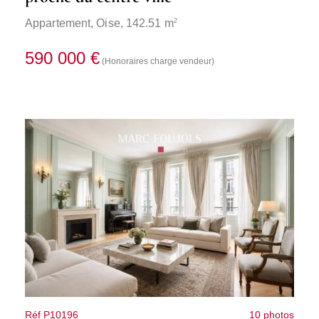
2
Appartement,
Oise
, 142.51 m
590 000 €
(Honoraires charge vendeur)
Réf P10196
10 photos