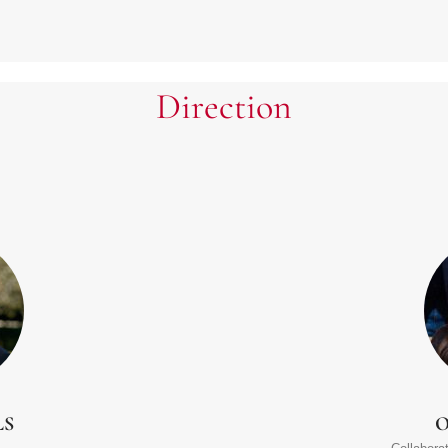
Direction
LS
O