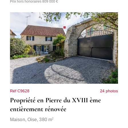
Prix hors honoraires 809 000 €
Réf C9628
24 photos
Propriété en Pierre du XVIII ème
entièrement rénovée
2
Maison,
Oise
, 380 m