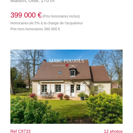
Maison,
Oise
, 170 m
399 000 €
(Prix honoraires inclus)
Honoraires de 5% à la charge de l'acquéreur
Prix hors honoraires 380 000 €
Réf C9733
12 photos