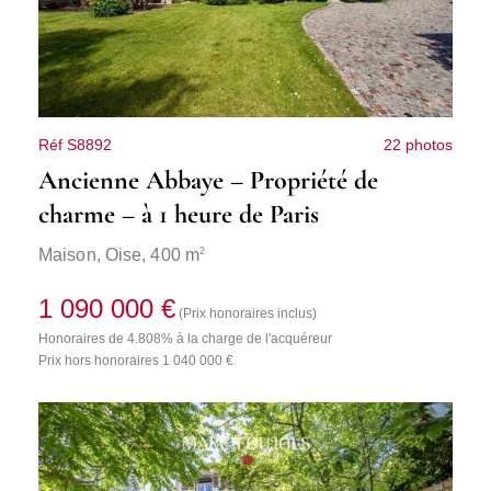
Réf S8892
22 photos
Ancienne Abbaye – Propriété de
charme – à 1 heure de Paris
2
Maison,
Oise
, 400 m
1 090 000 €
(Prix honoraires inclus)
Honoraires de 4.808% à la charge de l'acquéreur
Prix hors honoraires 1 040 000 €