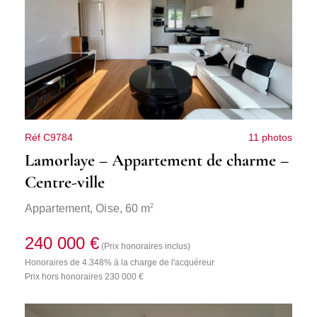
Réf C9784
11 photos
Lamorlaye – Appartement de charme –
Centre-ville
2
Appartement,
Oise
, 60 m
240 000 €
(Prix honoraires inclus)
Honoraires de 4.348% à la charge de l'acquéreur
Prix hors honoraires 230 000 €