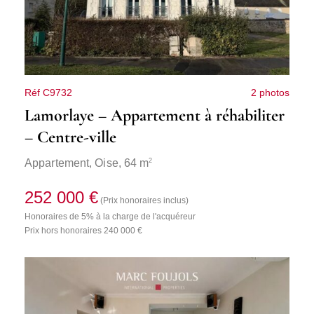
Réf C9732
2 photos
Lamorlaye – Appartement à réhabiliter
– Centre-ville
2
Appartement,
Oise
, 64 m
252 000 €
(Prix honoraires inclus)
Honoraires de 5% à la charge de l'acquéreur
Prix hors honoraires 240 000 €