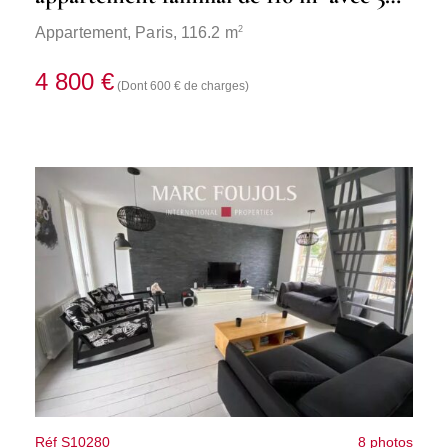
chambres
2
Appartement,
Paris
, 116.2 m
4 800 €
(Dont 600 € de charges)
Réf S10280
8 photos