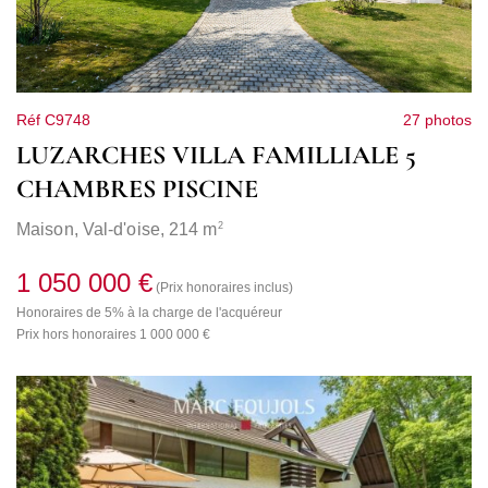
Réf C9748
27 photos
LUZARCHES VILLA FAMILLIALE 5
CHAMBRES PISCINE
2
Maison,
Val-d'oise
, 214 m
1 050 000 €
(Prix honoraires inclus)
Honoraires de 5% à la charge de l'acquéreur
Prix hors honoraires 1 000 000 €