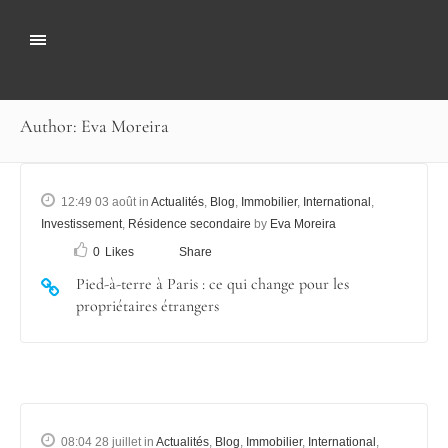
Author: Eva Moreira
12:49 03 août
in
Actualités
,
Blog
,
Immobilier
,
International
,
Investissement
,
Résidence secondaire
by
Eva Moreira
0
Likes
Share
Pied-à-terre à Paris : ce qui change pour les
propriétaires étrangers
08:04 28 juillet
in
Actualités
,
Blog
,
Immobilier
,
International
,