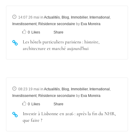
14:07 26 mai
in
Actualités
,
Blog
,
Immobilier
,
International
,
Investissement
,
Résidence secondaire
by
Eva Moreira
0
Likes
Share
Les hôtels particuliers parisiens : histoire,
architecture et marché aujourd’hui
08:23 19 mai
in
Actualités
,
Blog
,
Immobilier
,
International
,
Investissement
,
Résidence secondaire
by
Eva Moreira
0
Likes
Share
Investir à Lisbonne en 2026 : après la fin du NHR,
que faire ?