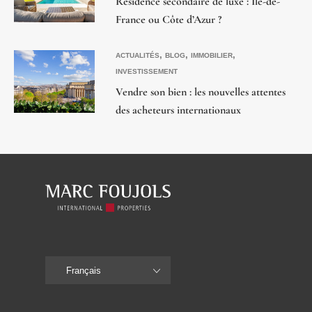
Résidence secondaire de luxe : Île-de-
France ou Côte d’Azur ?
,
,
,
ACTUALITÉS
BLOG
IMMOBILIER
INVESTISSEMENT
Vendre son bien : les nouvelles attentes
des acheteurs internationaux
Français